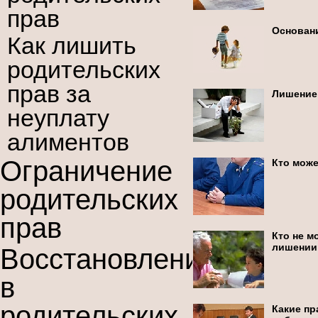
прав
Основан
Как лишить
родительских
прав за
Лишение
неуплату
алиментов
Ограничение
Кто може
родительских
прав
Кто не м
лишении
Восстановление
в
родительских
Какие пр