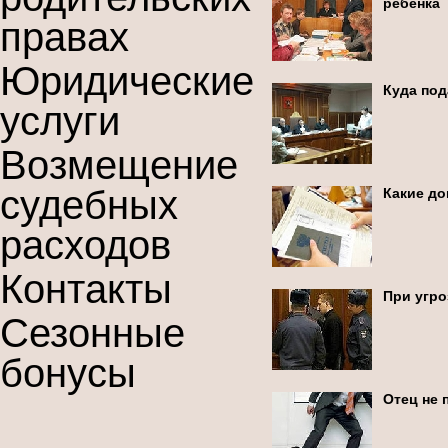
ребенка
правах
Юридические
Куда под
услуги
Возмещение
судебных
Какие до
расходов
Контакты
При угро
Сезонные
бонусы
Отец не 