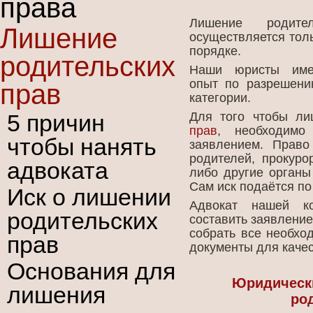
права
Лишение родите
Лишение
осуществляется тол
порядке.
родительских
Наши юристы име
опыт по разрешени
прав
категории.
5 причин
Для того чтобы л
прав
, необходимо
чтобы нанять
заявлением. Прав
родителей, прокуро
адвоката
либо другие органы
Сам иск подаётся по
Иск о лишении
Адвокат нашей к
родительских
составить заявление
собрать все необхо
прав
документы для каче
Основания для
Юридическ
лишения
ро