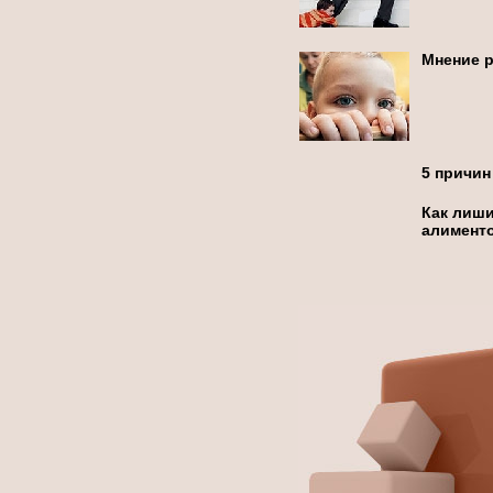
Мнение р
5 причин
Как лиши
алимент