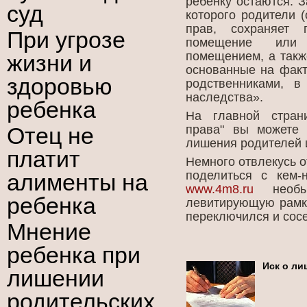
ребенку остаются. З
суд
которого родители 
прав, сохраняет 
При угрозе
помещение или
помещением, а такж
жизни и
основанные на факт
здоровью
родственниками, 
наследства».
ребенка
На главной стран
Отец не
права" вы можете 
лишения родителей 
платит
Немного отвлекусь о
поделиться с кем-
алименты на
www.4m8.ru
необы
ребенка
левитирующую рамку
переключился и сосе
Мнение
ребенка при
Иск о ли
лишении
родительских