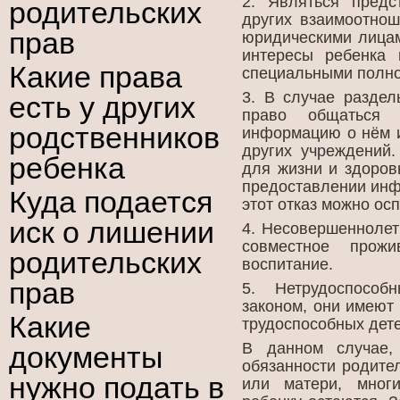
2. Являться предс
родительских
других взаимоотнош
прав
юридическими лицам
интересы ребенка 
Какие права
специальными полно
3. В случае раздел
есть у других
право общаться
родственников
информацию о нём и
других учреждений
ребенка
для жизни и здоров
предоставлении инф
Куда подается
этот отказ можно ос
иск о лишении
4. Несовершеннолет
совместное прож
родительских
воспитание.
прав
5. Нетрудоспосо
законом, они имеют
Какие
трудоспособных дете
В данном случае,
документы
обязанности родител
нужно подать в
или матери, мног