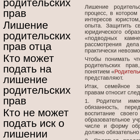
родительских
Лишение родитель
прав
процесс, в котором
интересов юристом
Лишение
опыта. Защитить с
юридического обра
родительских
«подводных камн
прав отца
рассмотрения дел
практически невозмо
Кто может
Чтобы понимать чт
родительских пра
подать на
понятием «
Родитель
лишение
представляют.
Итак, семейное з
родительских
правам относит сле
прав
1. Родители име
обязанность, пер
Кто не может
воспитание своег
образовательное уч
подать иск о
числе и форму обр
лишении
должно обязательно 